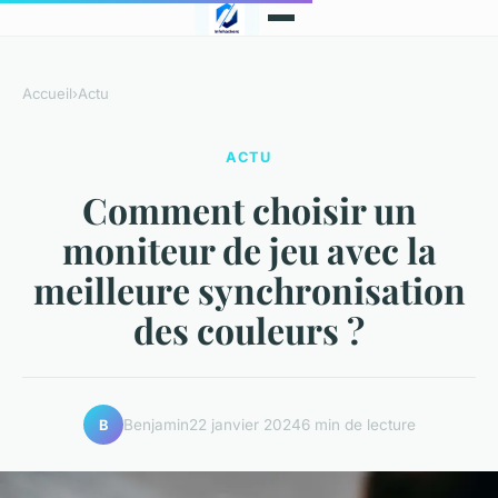
Accueil
›
Actu
ACTU
Comment choisir un
moniteur de jeu avec la
meilleure synchronisation
des couleurs ?
Benjamin
22 janvier 2024
6 min de lecture
B