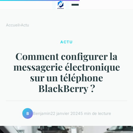
Accueil
›
Actu
ACTU
Comment configurer la
messagerie électronique
sur un téléphone
BlackBerry ?
Benjamin
22 janvier 2024
5 min de lecture
B