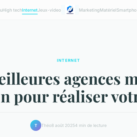
u
High tech
Internet
Jeux-video
Marketing
Matériel
Smartpho
INTERNET
eilleures agences m
on pour réaliser vot
Théo
8 août 2025
4 min de lecture
T