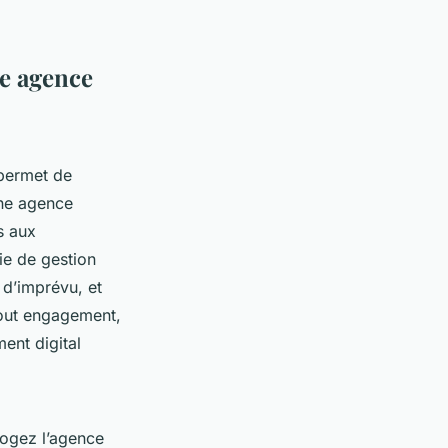
ne agence
permet de
une agence
s aux
ie de gestion
 d’imprévu, et
tout engagement,
ent digital
rogez l’agence