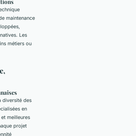
tions
technique
 de maintenance
eloppées,
natives. Les
oins métiers ou
e,
nnaises
a diversité des
cialisées en
 et meilleures
haque projet
ennité