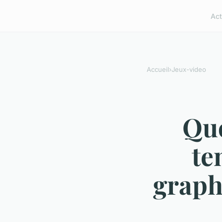
Act
Accueil
›
Jeux-video
Que
te
graph