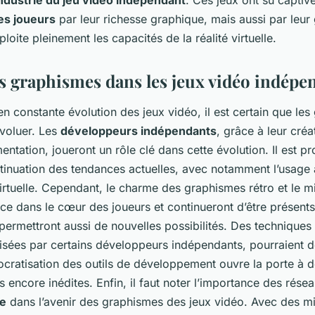
ndustrie du jeu vidéo indépendant
. Ces jeux ont su captive
s joueurs
par leur richesse graphique, mais aussi par leu
loite pleinement les capacités de la réalité virtuelle.
es graphismes dans les jeux vidéo indépe
 constante évolution des jeux vidéo, il est certain que le
évoluer. Les
développeurs indépendants
, grâce à leur créat
mentation, joueront un rôle clé dans cette évolution. Il est 
tinuation des tendances actuelles, avec notamment l’usage 
 virtuelle. Cependant, le charme des graphismes rétro et le 
ace dans le cœur des joueurs et continueront d’être présent
permettront aussi de nouvelles possibilités. Des technique
ilisées par certains développeurs indépendants, pourraient 
ocratisation des outils de développement ouvre la porte à 
 encore inédites. Enfin, il faut noter l’importance des rése
ne
dans l’avenir des graphismes des jeux vidéo. Avec des mi