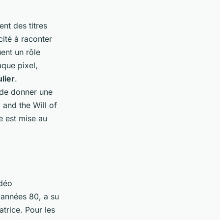
nt des titres
cité à raconter
ent un rôle
aque pixel,
lier
.
 de donner une
and the Will of
e est mise au
idéo
 années 80, a su
atrice. Pour les