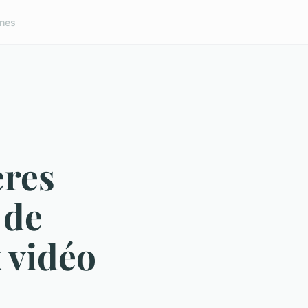
nes
ères
 de
 vidéo