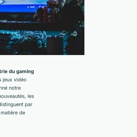
strie du gaming
s jeux vidéo
onné notre
nouveautés, les
distinguent par
n matière de