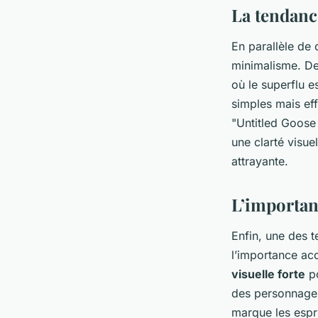
La tendan
En parallèle de 
minimalisme. D
où le superflu e
simples mais ef
"Untitled Goose
une clarté visue
attrayante.
L’importanc
Enfin, une des t
l’importance acc
visuelle forte
po
des personnages
marque les espri