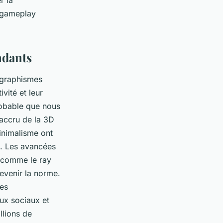
r la
r gameplay
ndants
s graphismes
ivité et leur
probable que nous
accru de la 3D
minimalisme ont
s. Les avancées
s comme le ray
devenir la norme.
des
aux sociaux et
llions de