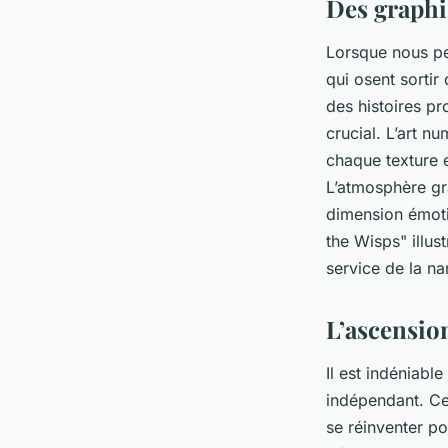
Des graphi
Lorsque nous p
qui osent sortir
des histoires p
crucial. L’art n
chaque texture 
L’atmosphère gr
dimension émoti
the Wisps" illus
service de la na
L’ascension
Il est indéniabl
indépendant. Ce
se réinventer po