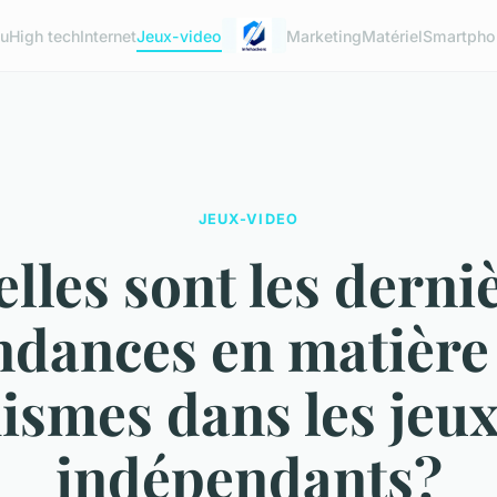
u
High tech
Internet
Jeux-video
Marketing
Matériel
Smartpho
JEUX-VIDEO
lles sont les derni
ndances en matière
ismes dans les jeux
indépendants?