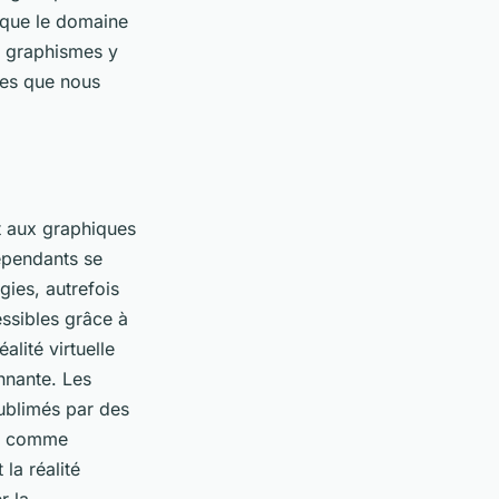
e que le domaine
es graphismes y
ces que nous
t aux graphiques
épendants se
gies, autrefois
ssibles grâce à
lité virtuelle
nnante. Les
ublimés par des
ux comme
la réalité