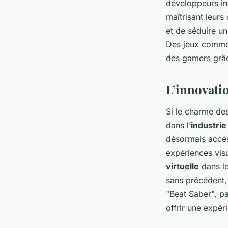
développeurs ind
maîtrisant leurs 
et de séduire u
Des jeux comme 
des gamers grâc
L’innovati
Si le charme des
dans l’
industri
désormais acces
expériences visu
virtuelle
dans le
sans précédent,
"Beat Saber", pa
offrir une expér