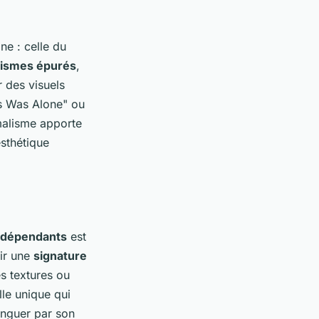
ne : celle du
ismes épurés
,
r des visuels
as Was Alone" ou
malisme apporte
esthétique
indépendants
est
oir une
signature
s textures ou
le unique qui
inguer par son