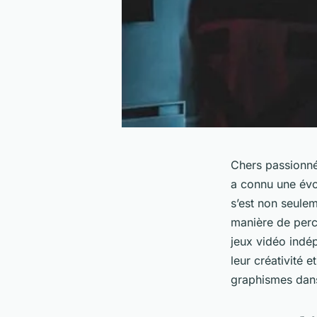
Chers passionné
a connu une évo
s’est non seulem
manière de perce
jeux vidéo ind
leur créativité 
graphismes dans