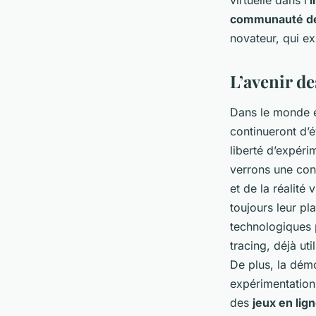
virtuelle dans l’
i
communauté de
novateur, qui exp
L’avenir d
Dans le monde en
continueront d’
liberté d’expéri
verrons une con
et de la réalité
toujours leur pl
technologiques 
tracing, déjà ut
De plus, la dém
expérimentations
des
jeux en lig