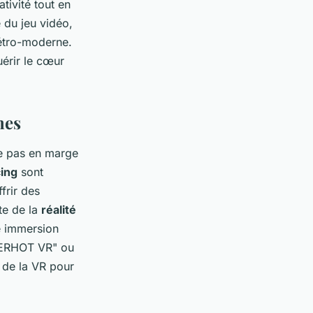
tivité tout en
e du jeu vidéo,
rétro-moderne.
érir le cœur
mes
te pas en marge
cing
sont
frir des
te de la
réalité
e immersion
UPERHOT VR" ou
i de la VR pour