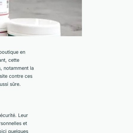
 boutique en
ant, cette
s, notamment la
site contre ces
ussi sûre.
écurité. Leur
rsonnelles et
oici quelques