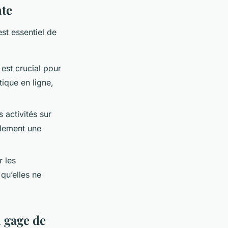
nte
st essentiel de
 est crucial pour
tique en ligne,
s activités sur
idement une
r les
 qu’elles ne
n gage de