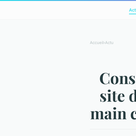
Act
Accueil
›
Actu
Conse
site 
main c