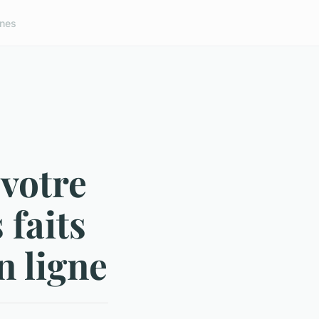
nes
 votre
 faits
n ligne