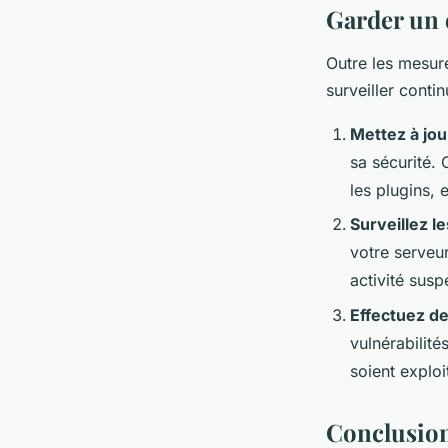
Garder un œ
Outre les mesure
surveiller conti
Mettez à jou
sa sécurité. 
les plugins, e
Surveillez l
votre serveu
activité susp
Effectuez de
vulnérabilité
soient exploi
Conclusion