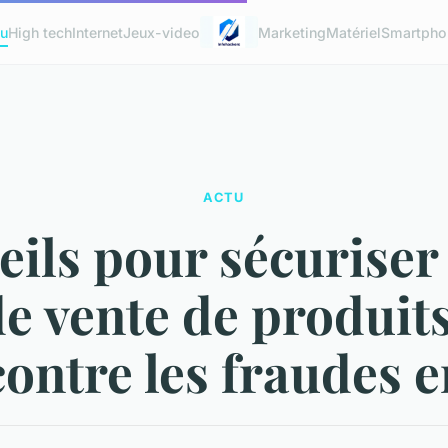
u
High tech
Internet
Jeux-video
Marketing
Matériel
Smartpho
ACTU
ils pour sécuriser
de vente de produits
ontre les fraudes e