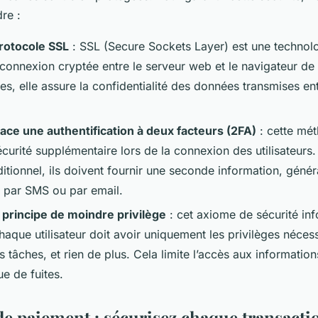
re :
protocole SSL
: SSL (Secure Sockets Layer) est une technol
 connexion cryptée entre le serveur web et le navigateur de l’
es, elle assure la confidentialité des données transmises entre
ace une authentification à deux facteurs (2FA)
: cette mé
curité supplémentaire lors de la connexion des utilisateurs
ditionnel, ils doivent fournir une seconde information, géné
 par SMS ou par email.
 principe de moindre privilège
: cet axiome de sécurité in
haque utilisateur doit avoir uniquement les privilèges néces
 tâches, et rien de plus. Cela limite l’accès aux information
ue de fuites.
e paiement : sécurisez chaque transacti