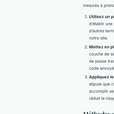
mesures à prend
Utilisez un 
d’établir une
d’autres term
votre site.
Mettez en pl
couche de sé
de passe tra
code envoyé
Appliquez le
stipule que c
accomplir ses
réduit le risq
Méthodes d